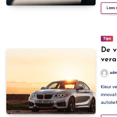
Lees 
Tips
De v
vera
auto
adm
Kleur v
innovat
autolie