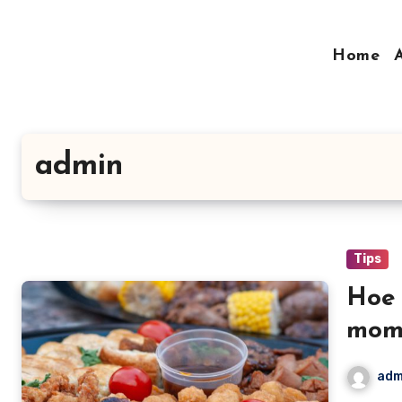
Doorgaan
naar
Home
inhoud
admin
Tips
Hoe 
mom
adm