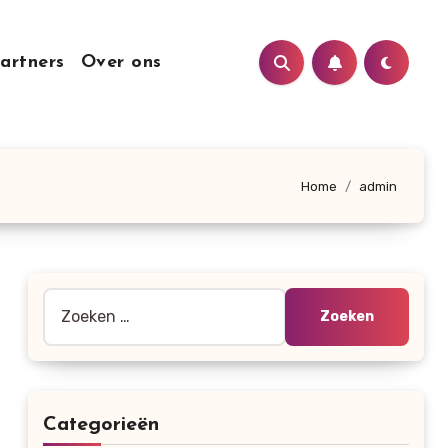
artners
Over ons
Home
admin
Zoeken
naar:
Categorieën