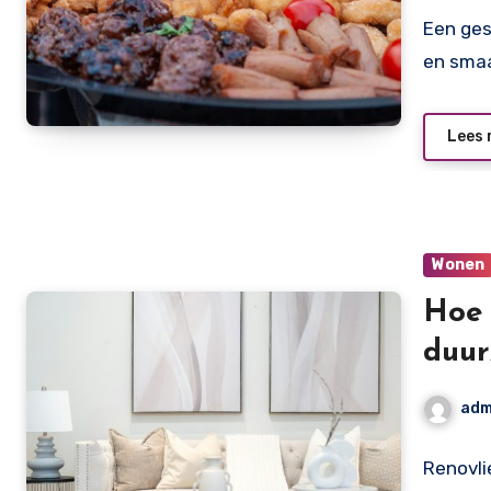
Een ges
en smaa
Lees 
Wonen
Hoe 
duur
adm
Renovli