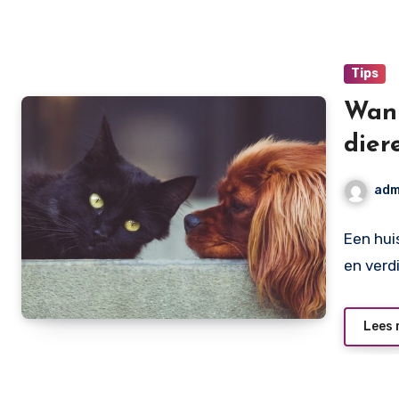
Tips
Wann
dier
adm
Een hui
en verd
Lees 