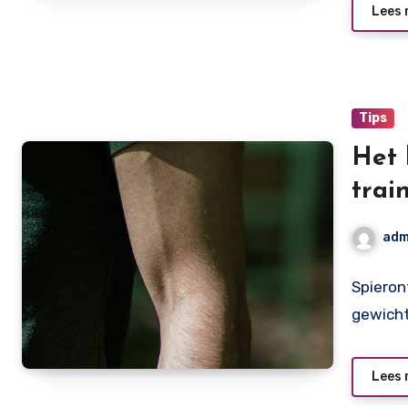
Lees 
Tips
Het 
trai
spie
adm
Spieron
gewicht
Lees 