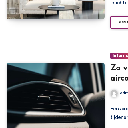
inricht
Lees 
Inform
Zo v
airc
adm
Een air
tijdens