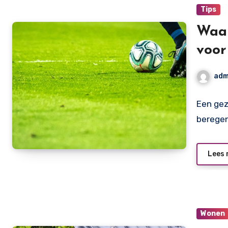
Tips
Waar
voor
adm
Een gez
beregen
Lees 
Wonen