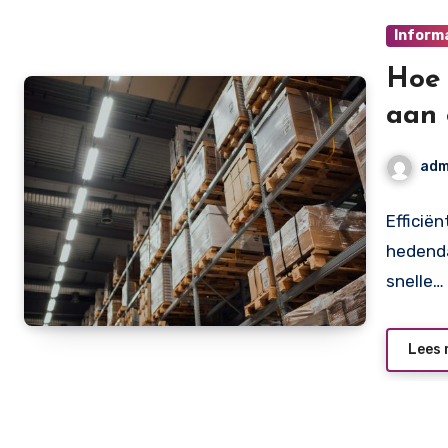
Inform
Hoe 
aan 
adm
Efficië
hedenda
snelle…
Lees 