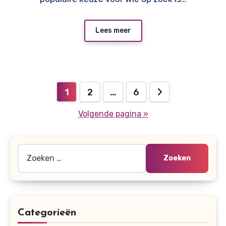
Lees meer
Berichten
1
2
…
6
paginering
Volgende pagina »
Zoeken
naar:
Categorieën