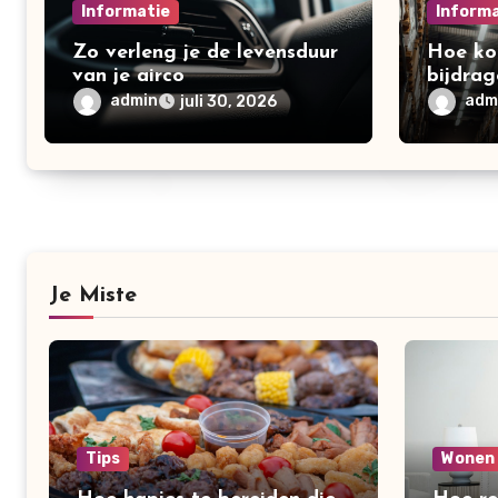
Informatie
Inform
Zo verleng je de levensduur
Hoe ko
van je airco
bijdrag
logisti
admin
adm
juli 30, 2026
Je Miste
Tips
Wonen