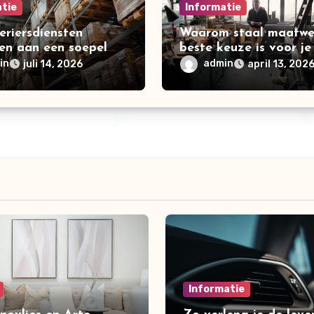
atie
Informatie
eriersdiensten
Waarom staal maatwe
en aan een soepel
beste keuze is voor je
ek proces
project
in
admin
juli 14, 2026
april 13, 202
Informatie