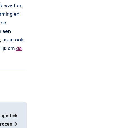
ak wast en
erming en
rse
n een
t, maar ook
elijk om
de
ogistiek
roces