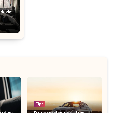
rk de
6
Tips