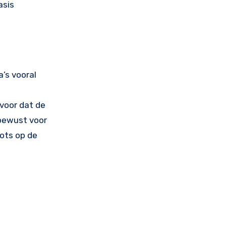
asis
’s vooral
rvoor dat de
 bewust voor
rots op de