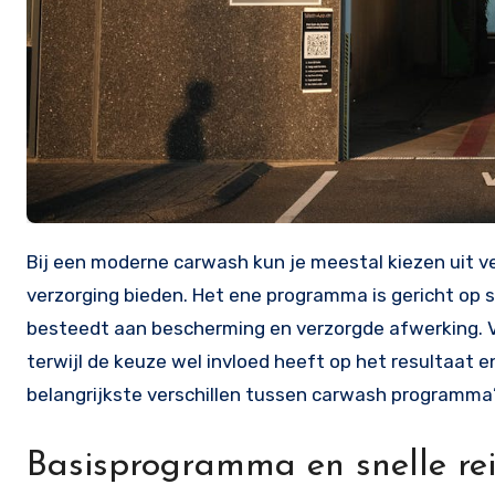
Bij een moderne carwash kun je meestal kiezen uit verschillende programma’s die elk een ander niveau van reiniging en
verzorging bieden. Het ene programma is gericht op s
besteedt aan bescherming en verzorgde afwerking. Voor
terwijl de keuze wel invloed heeft op het resultaat en
belangrijkste verschillen tussen carwash programma’
Basisprogramma en snelle re