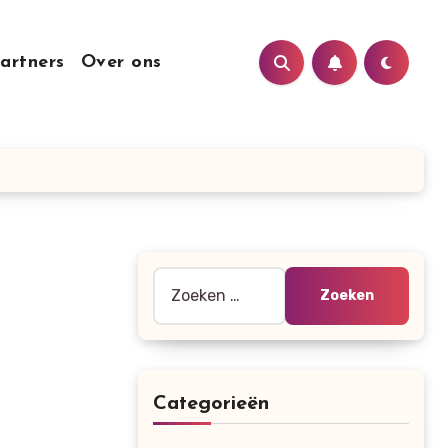
artners
Over ons
Zoeken
naar:
Categorieën