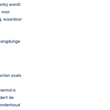
erbij wordt
e voor
ig, waardoor
langdurige
ucten zoals
s
hermd is
dert de
 onderhoud