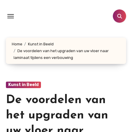
Doorgaan
naar
inhoud
Home
Kunst in Beeld
De voordelen van het upgraden van uw vloer naar
laminaat tijdens een verbouwing
Kunst in Beeld
De voordelen van
het upgraden van
uw vloer naar