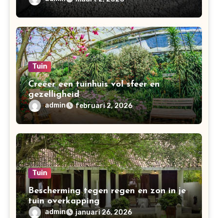
Tuin
Creëer een tuinhuis vol sfeer en
gezelligheid
admin
februari 2, 2026
Tuin
Bescherming tegen regen en zon in je
tuin overkapping
admin
januari 26, 2026