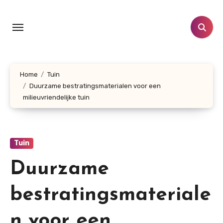
Doorgaan
naar
inhoud
Home
Tuin
Duurzame bestratingsmaterialen voor een
milieuvriendelijke tuin
Tuin
Duurzame
bestratingsmateriale
n voor een