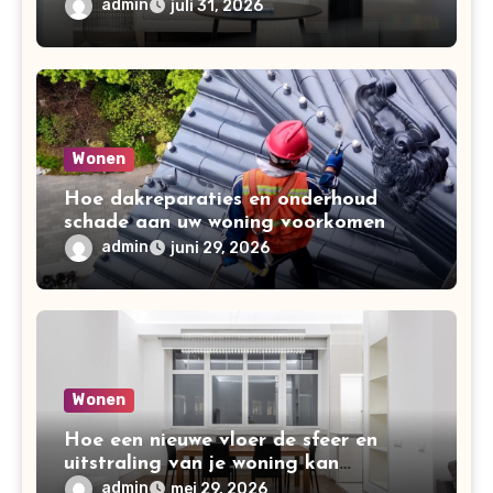
admin
juli 31, 2026
Wonen
Hoe dakreparaties en onderhoud
schade aan uw woning voorkomen
admin
juni 29, 2026
Wonen
Hoe een nieuwe vloer de sfeer en
uitstraling van je woning kan
verbeteren
admin
mei 29, 2026