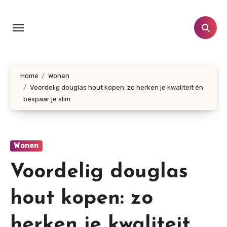
Doorgaan
naar
inhoud
Home
Wonen
Voordelig douglas hout kopen: zo herken je kwaliteit én
bespaar je slim
Wonen
Voordelig douglas
hout kopen: zo
herken je kwaliteit