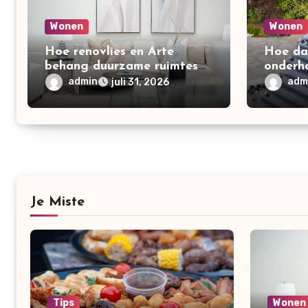
Wonen
Wonen
Hoe renovlies en Arte
Hoe da
behang duurzame ruimtes
onderh
creëren
woning
admin
adm
juli 31, 2026
Je Miste
Tips
Wonen