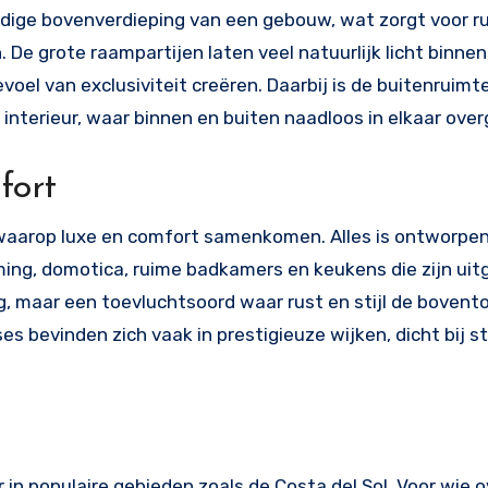
ige bovenverdieping van een gebouw, wat zorgt voor r
e grote raampartijen laten veel natuurlijk licht binnen,
el van exclusiviteit creëren. Daarbij is de buitenruimte
interieur, waar binnen en buiten naadloos in elkaar over
fort
 waarop luxe en comfort samenkomen. Alles is ontworpe
ing, domotica, ruime badkamers en keukens die zijn uit
g, maar een toevluchtsoord waar rust en stijl de bovent
es bevinden zich vaak in prestigieuze wijken, dicht bij s
 in populaire gebieden zoals de Costa del Sol. Voor wie