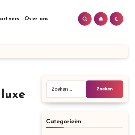
artners
Over ons
Zoeken
luxe
naar:
Categorieën