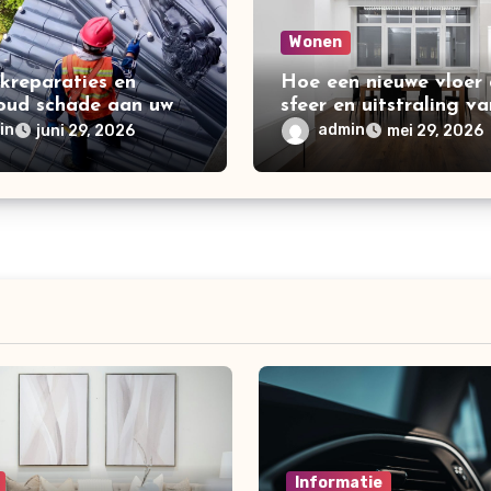
Wonen
kreparaties en
Hoe een nieuwe vloer
oud schade aan uw
sfeer en uitstraling va
 voorkomen
woning kan verbetere
in
admin
juni 29, 2026
mei 29, 2026
Informatie