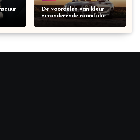
nsduur
De voordelen van kleur
veranderende raamfolie
voor auto’s