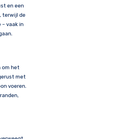
ust en een
 terwijl de
 – vaak in
gaan.
n om het
gerust met
oon voeren.
tranden,
 overweegt