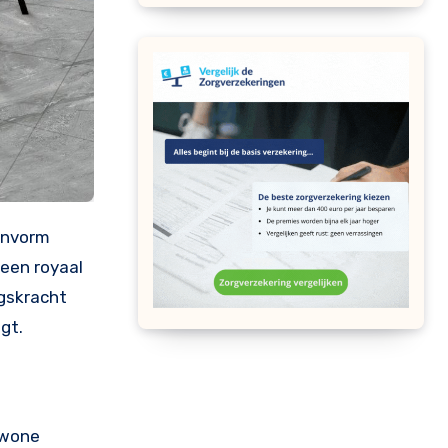
 een royaal
ngskracht
gt.
ewone