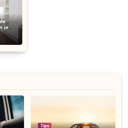
 de
n je
n
Tips