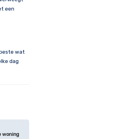
et een
t beste wat
elke dag
e woning