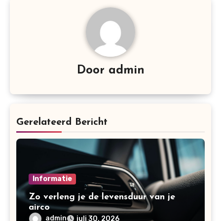
Door
admin
Gerelateerd Bericht
Informatie
Zo verleng je de levensduur van je
airco
admin
juli 30, 2026