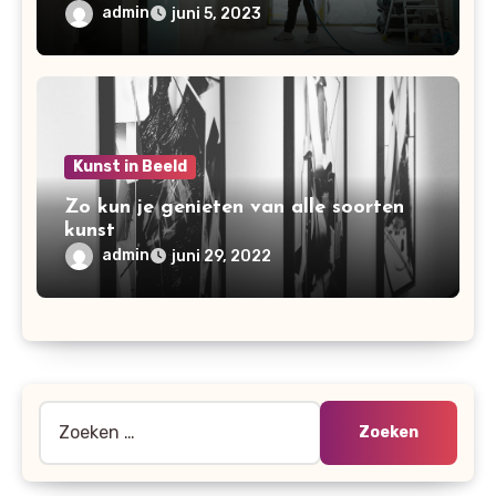
verbouwing
admin
juni 5, 2023
Kunst in Beeld
Zo kun je genieten van alle soorten
kunst
admin
juni 29, 2022
Zoeken
naar: