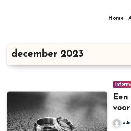
Doorgaan
naar
Home
inhoud
december 2023
Inform
Een 
voo
adm