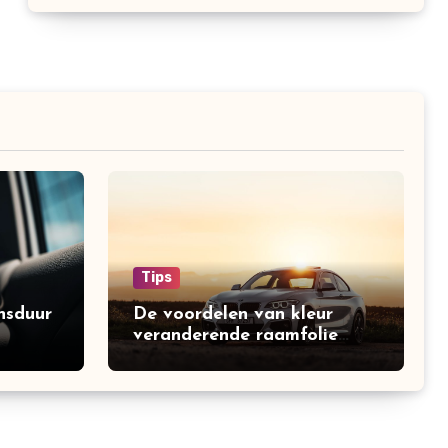
Tips
nsduur
De voordelen van kleur
veranderende raamfolie
voor auto’s