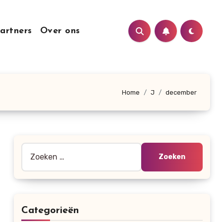
artners
Over ons
Home
J
december
Zoeken
naar:
Categorieën