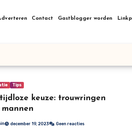
Adverteren
Contact
Gastblogger worden
Linkp
atie
Tips
tijdloze keuze: trouwringen
r mannen
in
december 19, 2023
Geen reacties