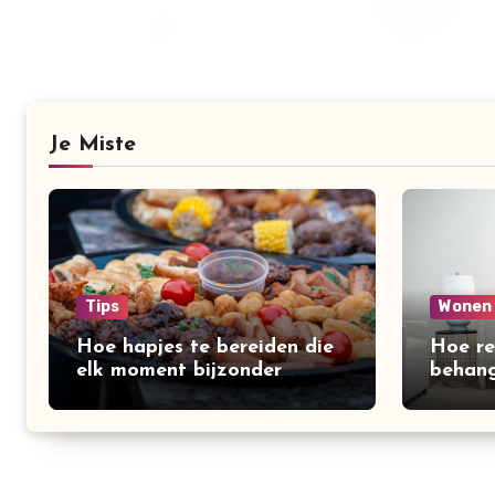
Je Miste
Tips
Wonen
Hoe hapjes te bereiden die
Hoe re
elk moment bijzonder
behang
maken
creëre