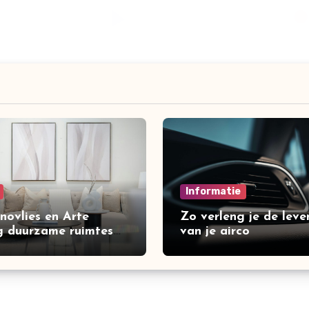
Informatie
novlies en Arte
Zo verleng je de leve
 duurzame ruimtes
van je airco
n