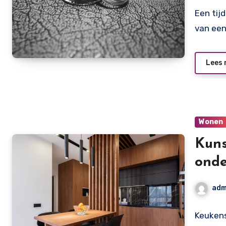
Een tij
van een
Lees 
Wonen
Kuns
ond
adm
Keukens 