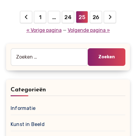
Berichten
1
…
24
25
26
paginering
« Vorige pagina
—
Volgende pagina »
Zoeken
naar:
Categorieën
Informatie
Kunst in Beeld